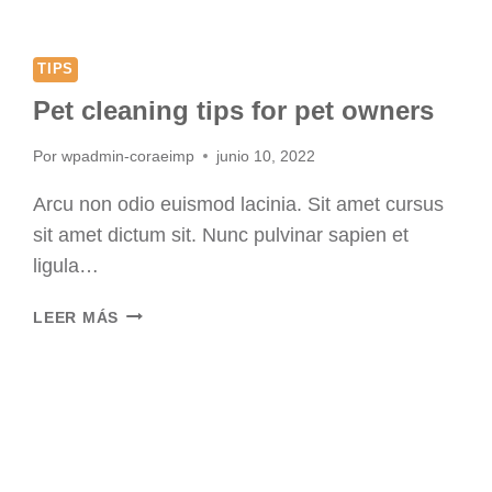
TIPS
Pet cleaning tips for pet owners
Por
wpadmin-coraeimp
junio 10, 2022
Arcu non odio euismod lacinia. Sit amet cursus
sit amet dictum sit. Nunc pulvinar sapien et
ligula…
PET
LEER MÁS
CLEANING
TIPS
FOR
PET
OWNERS