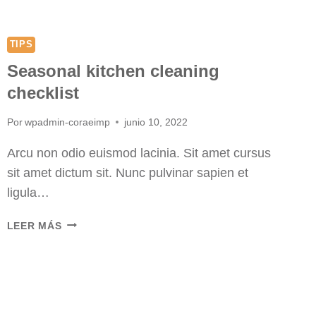
TIPS
Seasonal kitchen cleaning
checklist
Por
wpadmin-coraeimp
junio 10, 2022
Arcu non odio euismod lacinia. Sit amet cursus
sit amet dictum sit. Nunc pulvinar sapien et
ligula…
SEASONAL
LEER MÁS
KITCHEN
CLEANING
CHECKLIST