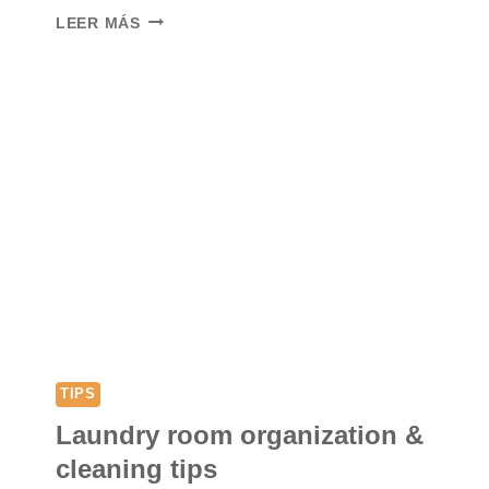
SEASONAL
LEER MÁS
KITCHEN
CLEANING
CHECKLIST
TIPS
Laundry room organization &
cleaning tips