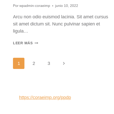
Por
wpadmin-coraeimp
junio 10, 2022
Arcu non odio euismod lacinia. Sit amet cursus
sit amet dictum sit. Nunc pulvinar sapien et
ligula…
LAUNDRY
LEER MÁS
ROOM
ORGANIZATION
&
Navegación
Siguiente
1
2
3
CLEANING
TIPS
página
de
página
https://coraeimp.org/ppdp