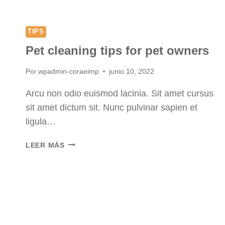
TIPS
Pet cleaning tips for pet owners
Por
wpadmin-coraeimp
junio 10, 2022
Arcu non odio euismod lacinia. Sit amet cursus
sit amet dictum sit. Nunc pulvinar sapien et
ligula…
PET
LEER MÁS
CLEANING
TIPS
FOR
PET
OWNERS