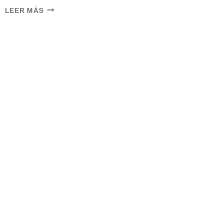
CLEANING
LEER MÁS
CHECKLIST
–
20
ITEMS
TO
SPRING
CLEAN