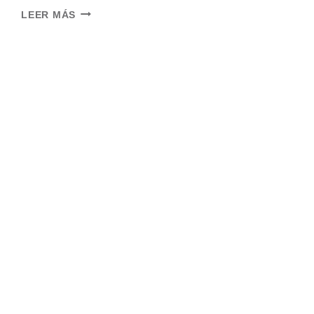
CLEANING
LEER MÁS
CHECKLIST
–
20
ITEMS
TO
SPRING
CLEAN