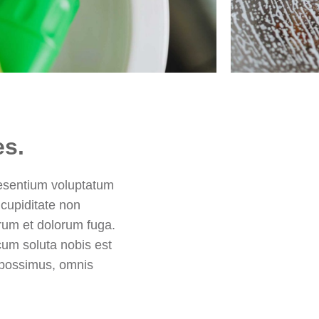
es.
aesentium voluptatum
 cupiditate non
borum et dolorum fuga.
cum soluta nobis est
 possimus, omnis