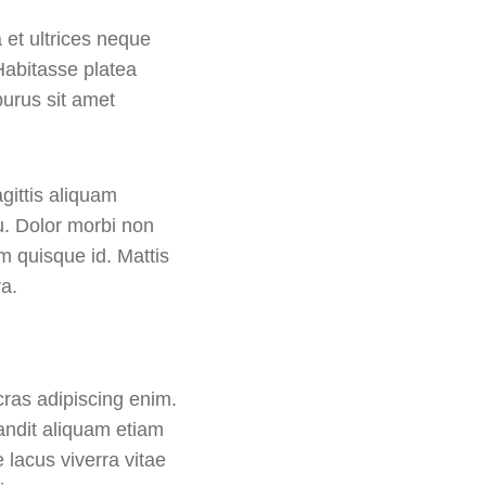
 et ultrices neque
abitasse platea
purus sit amet
gittis aliquam
. Dolor morbi non
m quisque id. Mattis
a.
 cras adipiscing enim.
andit aliquam etiam
 lacus viverra vitae