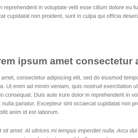
n reprehenderit in voluptate velit esse cillum dolore eu fug
t cupidatat non proident, sunt in culpa qui officia deseru
orem ipsum amet consectetur 
 amet, consectetur adipiscing elit, sed do eiusmod tempor
a. Ut enim ad minim veniam, quis nostrud exercitation ull
 consequat. Duis aute irure dolor in reprehenderit in vol
t nulla pariatur. Excepteur sint occaecat cupidatat non pr
ollit anim id est laborum.
t sit amet. At ultrices mi tempus imperdiet nulla. Arcu dui