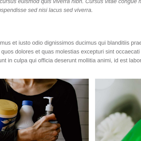
cursus euismod quis viverra nibh. Cursus vitae congue 
spendisse sed nisi lacus sed viverra.
mus et iusto odio dignissimos ducimus qui blanditiis pr
i quos dolores et quas molestias excepturi sint occaecati
unt in culpa qui officia deserunt mollitia animi, id est la