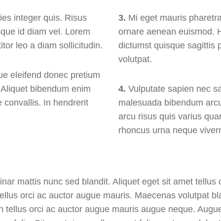
ies integer quis. Risus
3.
Mi eget mauris pharetra
sque id diam vel. Lorem
ornare aenean euismod. H
itor leo a diam sollicitudin.
dictumst quisque sagittis 
volutpat.
ue eleifend donec pretium
. Aliquet bibendum enim
4.
Vulputate sapien nec sa
 convallis. In hendrerit
malesuada bibendum arcu
arcu risus quis varius qua
rhoncus urna neque viverr
inar mattis nunc sed blandit. Aliquet eget sit amet tellus
llus orci ac auctor augue mauris. Maecenas volutpat bl
on tellus orci ac auctor augue mauris augue neque. Augue