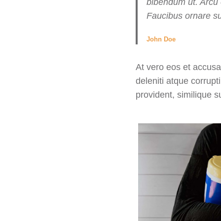
bibendum ut. Arcu 
Faucibus ornare su
John Doe
At vero eos et accusa
deleniti atque corrupt
provident, similique s