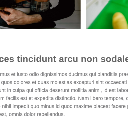
ices tincidunt arcu non sodal
mus et iusto odio dignissimos ducimus qui blanditiis pr
i quos dolores et quas molestias excepturi sint occaecati
unt in culpa qui officia deserunt mollitia animi, id est la
 facilis est et expedita distinctio. Nam libero tempore, 
e nihil impedit quo minus id quod maxime placeat facere
st, omnis dolor repellendus.