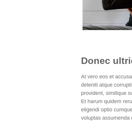
Donec ultr
At vero eos et accusa
deleniti atque corrupt
provident, similique s
Et harum quidem rerum
eligendi optio cumqu
voluptas assumenda e