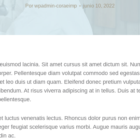
Por
wpadmin-coraeimp
junio 10, 2022
euismod lacinia. Sit amet cursus sit amet dictum sit. Nun
corper. Pellentesque diam volutpat commodo sed egestas
e et leo duis ut diam quam. Eleifend donec pretium vulput
ndum. At risus viverra adipiscing at in tellus. Duis at te
ellentesque.
et luctus venenatis lectus. Rhoncus dolor purus non en
integer feugiat scelerisque varius morbi. Augue mauris au
din ac.