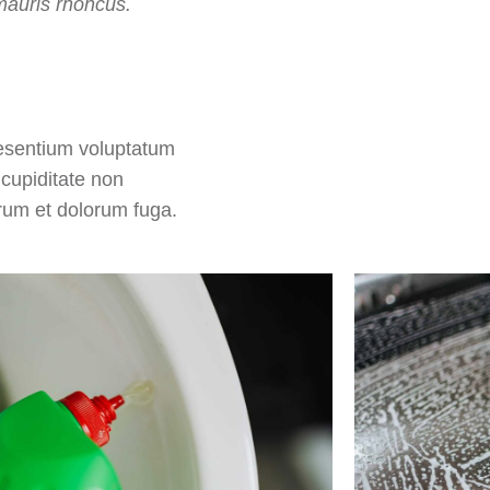
mauris rhoncus.
aesentium voluptatum
 cupiditate non
borum et dolorum fuga.