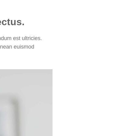
ectus.
dum est ultricies.
aenean euismod